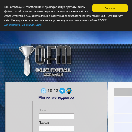
Мы используем собственные и принадлежащие третьим лицам
Главная
Форум
Турниры
Сборные
НФ
Свободные коман
Согласен
файлы cookie с целью оптимизации опыта использования сайта и
сбора статистической информации о навигации пользователя по веб-страницам. Посещая этот
сайт, Вы выражаете свое согласие на установку и использование файлов cookie
Дополнительная информация
10:13
Меню менеджера
Логин
Пароль