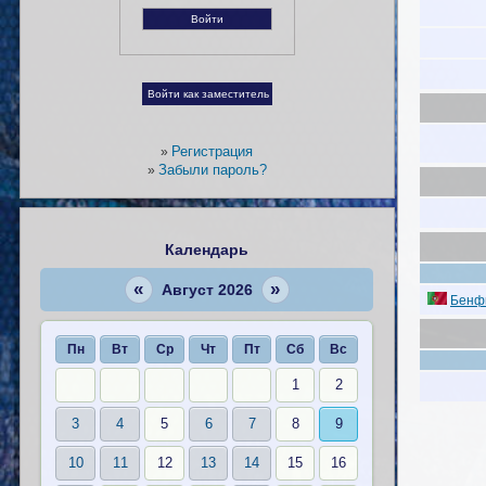
Регистрация
»
Забыли пароль?
»
Календарь
«
»
Август 2026
Бенфи
Пн
Вт
Ср
Чт
Пт
Сб
Вс
1
2
3
4
5
6
7
8
9
10
11
12
13
14
15
16