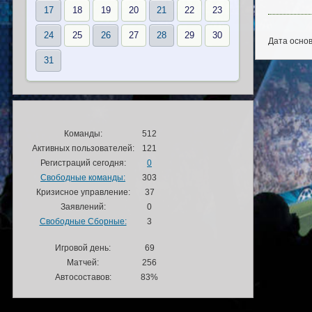
17
18
19
20
21
22
23
24
25
26
27
28
29
30
Дата основ
31
Команды:
512
Активных пользователей:
121
Регистраций сегодня:
0
Свободные команды:
303
Кризисное управление:
37
Заявлений:
0
Свободные Сборные:
3
Игровой день:
69
Матчей:
256
Автосоставов:
83%