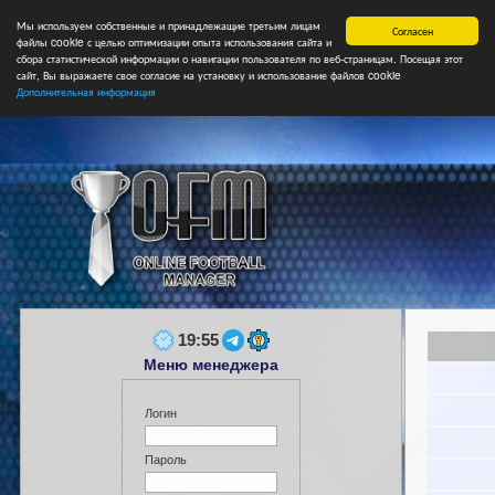
Мы используем собственные и принадлежащие третьим лицам
Главная
Форум
Турниры
Сборные
НФ
Свободные коман
Согласен
файлы cookie с целью оптимизации опыта использования сайта и
сбора статистической информации о навигации пользователя по веб-страницам. Посещая этот
сайт, Вы выражаете свое согласие на установку и использование файлов cookie
Дополнительная информация
19:55
Меню менеджера
Логин
Пароль