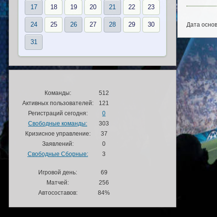
17
18
19
20
21
22
23
24
25
26
27
28
29
30
Дата основ
31
Команды:
512
Активных пользователей:
121
Регистраций сегодня:
0
Свободные команды:
303
Кризисное управление:
37
Заявлений:
0
Свободные Сборные:
3
Игровой день:
69
Матчей:
256
Автосоставов:
84%