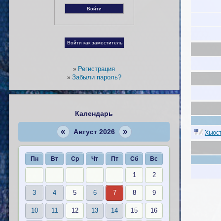
Регистрация
»
Забыли пароль?
»
Календарь
«
»
Август 2026
Хьюст
Пн
Вт
Ср
Чт
Пт
Сб
Вс
1
2
3
4
5
6
7
8
9
10
11
12
13
14
15
16