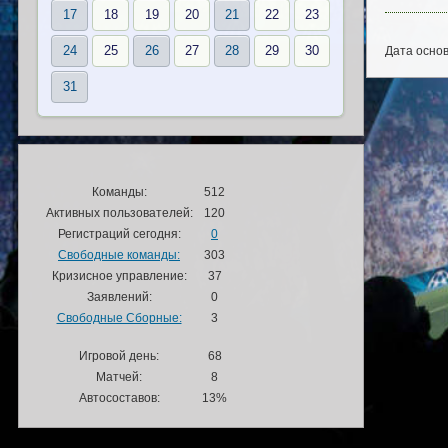
17
18
19
20
21
22
23
24
25
26
27
28
29
30
Дата основ
31
Команды:
512
Активных пользователей:
120
Регистраций сегодня:
0
Свободные команды:
303
Кризисное управление:
37
Заявлений:
0
Свободные Сборные:
3
Игровой день:
68
Матчей:
8
Автосоставов:
13%