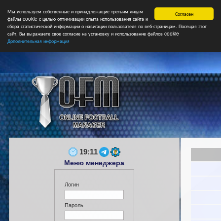
Мы используем собственные и принадлежащие третьим лицам
Главная
Форум
Турниры
Сборные
НФ
Свободные коман
Согласен
файлы cookie с целью оптимизации опыта использования сайта и
сбора статистической информации о навигации пользователя по веб-страницам. Посещая этот
сайт, Вы выражаете свое согласие на установку и использование файлов cookie
Дополнительная информация
19:11
Меню менеджера
Логин
Пароль