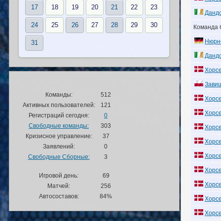
17
18
19
20
21
22
23
Дандо
24
25
26
27
28
29
30
Команда 
Нюрнб
31
Дандо
Хорсе
Завиш
Команды:
512
Хорсе
Активных пользователей:
121
Хорсе
Регистраций сегодня:
0
Свободные команды:
303
Хорсе
Кризисное управление:
37
Хорсе
Заявлений:
0
Хорсе
Свободные Сборные:
3
Хорсе
Игровой день:
69
Хорсе
Матчей:
256
Автосоставов:
84%
Хорсе
Хорсе