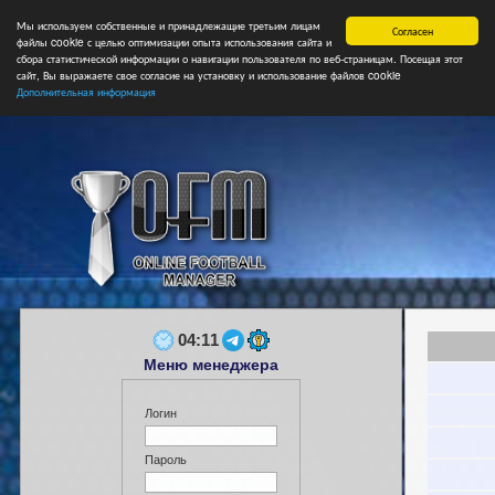
Мы используем собственные и принадлежащие третьим лицам
Главная
Форум
Турниры
Сборные
НФ
Свободные коман
Согласен
файлы cookie с целью оптимизации опыта использования сайта и
сбора статистической информации о навигации пользователя по веб-страницам. Посещая этот
сайт, Вы выражаете свое согласие на установку и использование файлов cookie
Дополнительная информация
04:11
Меню менеджера
Логин
Пароль