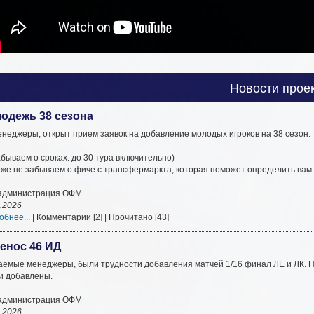
Новости прое
одежь 38 сезона
енеджеры, открыт прием заявок на добавление молодых игроков на 38 сезон.
бываем о сроках. до 30 тура включительно)
к же не забываем о фиче с трансфермаркта, которая поможет определить вам 
. администрация ОФМ.
.2026
бнее...
| Комментарии [2] | Прочитано [43]
енос 46 ИД
аемые менеджеры, были трудности добавления матчей 1/16 финал ЛЕ и ЛК. П
и добавлены.
. администрация ОФМ
.2026