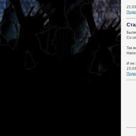
21.03
Подро
Ста
Были
Со сп
Так ж
Напо
И не 
15.03
Подро