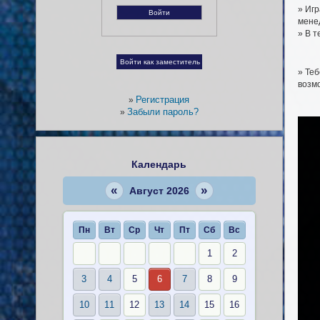
» Игр
менед
» В т
» Теб
возмо
Регистрация
»
Забыли пароль?
»
Календарь
«
»
Август 2026
Пн
Вт
Ср
Чт
Пт
Сб
Вс
1
2
3
4
5
6
7
8
9
10
11
12
13
14
15
16