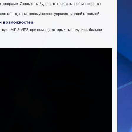
о программ. Сколько ты будешь оттачивать своё мастерство
очего места, ты можешь успешно управлять своей командой.
 и возможностей.
ествуют VIP & VIP2, при помощи которых ты получишь больше