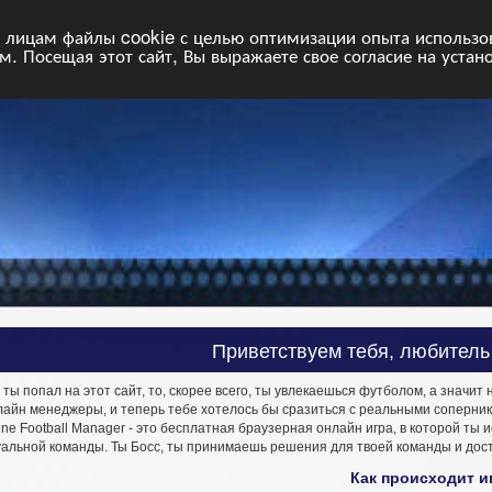
НФ
Свободные команды
Статистика
Поиск
Архив
VIP
П
лицам файлы cookie с целью оптимизации опыта использова
. Посещая этот сайт, Вы выражаете свое согласие на устан
Приветствуем тебя, любитель
 ты попал на этот сайт, то, скорее всего, ты увлекаешься футболом, а значит
йн менеджеры, и теперь тебе хотелось бы сразиться с реальными соперниками
ine Football Manager - это бесплатная браузерная онлайн игра, в которой 
уальной команды. Ты Босс, ты принимаешь решения для твоей команды и дос
Как происходит и