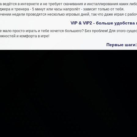
а ведётся в интернете и не требует скачивания и инсталлирования каких либ
жера и тренера - 5 минут или часы напролёт - зависит только от тебя.
ечении недели проводятся несколько игровых дней, так что даже играя с раб
VIP & VIP2 - больше удобства
е мало просто играть и тебе хочется большего? Без проблем! Для этого сущ
жностей и комфорта в игре!
Первые шаги: