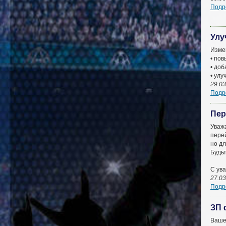
Подро
Улу
Изме
• пов
• доб
• улу
29.03
Подро
Пер
Уваж
перей
но дл
Будь
С ув
27.03
Подро
ЗП 
Ваше