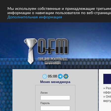
Главная
Форум
Турниры
Сборные
Мы используем собственные и принадлежащие третьим 
информации о навигации пользователя по веб-страницам
Дополнительная информация
05:08
Меню менеджера
» Раз
оффла
Логин
» Onl
вирт
Пароль