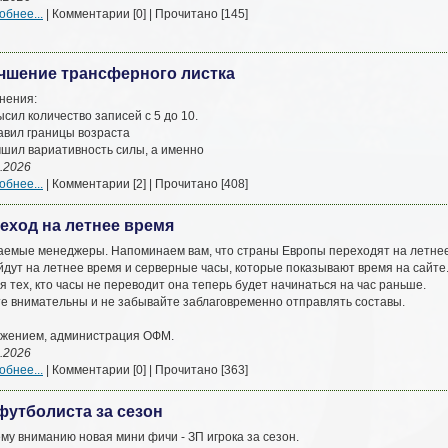
бнее...
| Комментарии [0] | Прочитано [145]
чшение трансферного листка
нения:
ысил количество записей с 5 до 10.
авил границы возраста
чшил вариативность силы, а именно
.2026
бнее...
| Комментарии [2] | Прочитано [408]
еход на летнее время
аемые менеджеры. Напоминаем вам, что страны Европы переходят на летнее в
дут на летнее время и серверные часы, которые показывают время на сайте. 
я тех, кто часы не переводит она теперь будет начинаться на час раньше.
те внимательны и не забывайте заблаговременно отправлять составы.
ажением, администрация ОФМ.
.2026
бнее...
| Комментарии [0] | Прочитано [363]
футболиста за сезон
му вниманию новая мини фичи - ЗП игрока за сезон.