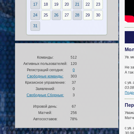
17
18
19
20
21
22
23
24
25
26
27
28
29
30
31
Мол
Ув. м
Команды:
512
Активных пользователей:
120
Не за
Регистраций сегодня:
0
А та
Свободные команды:
303
Кризисное управление:
37
с ув
03.08
Заявлений:
0
Подро
Свободные Сборные:
3
Пер
Игровой день:
67
Матчей:
256
Уваж
Матч
Автосоставов:
78%
с ув
30.06