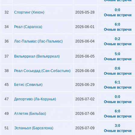
0:0
32
Спортинг (Хихон)
2026-05-28
Очные встречи
6:0
34
Реал (Сарагоса)
2026-06-01
Очные встречи
0:2
36
Лас-Пальмас (Лас-Пальмас)
2026-06-04
Очные встречи
5:0
37
Вильярреал (Вильярреал)
2026-06-05
Очные встречи
0:6
38
Реал Сосьедад (Сан-Себастьян)
2026-06-08
Очные встречи
6:1
45
Бетис (Севилья)
2026-06-29
Очные встречи
0:0
47
Депортиво (Ла-Корунья)
2026-07-02
Очные встречи
6:0
49
Атлетик (Бильбао)
2026-07-06
Очные встречи
3:0
51
Эспаньол (Барселона)
2026-07-09
Очные встречи