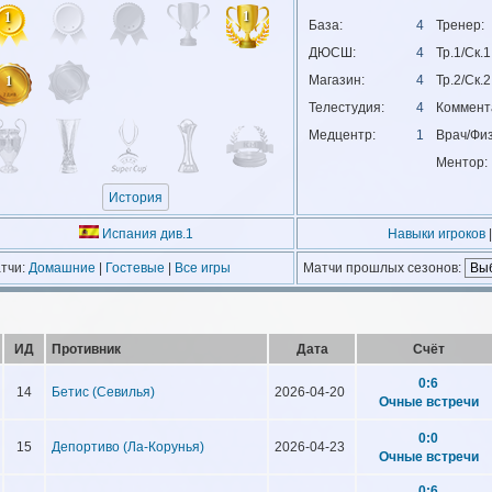
1
1
База:
4
Тренер:
ДЮСШ:
4
Тр.1/Ск.1
Магазин:
4
Тр.2/Ск.2
1
Телестудия:
4
Коммент
Медцентр:
1
Врач/Физ
Ментор:
История
Испания див.1
Навыки игроков
|
тчи:
Домашние
|
Гостевые
|
Все игры
Матчи прошлых сезонов:
ИД
Противник
Дата
Счёт
0:6
14
Бетис (Севилья)
2026-04-20
Очные встречи
0:0
15
Депортиво (Ла-Корунья)
2026-04-23
Очные встречи
0:6