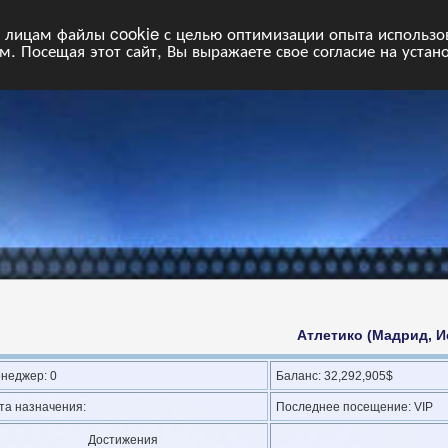
НФ
Свободные команды
Статистика
Поиск
Архив
VIP
П
лицам файлы cookie с целью оптимизации опыта использова
. Посещая этот сайт, Вы выражаете свое согласие на устан
Атлетико (Мадрид, И
неджер: 0
Баланс: 32,292,905$
та назначения:
Последнее посещение: VIP
Достижения