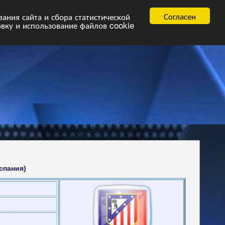
равила
FAQ.pdf
Согласен
ния сайта и сбора статистической
овку и использование файлов cookie
спания)