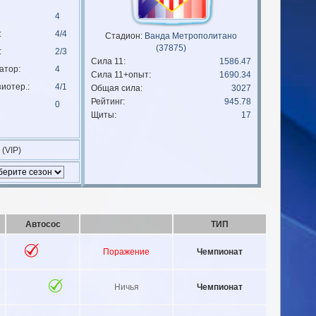
4
:
4/4
Стадион:
Ванда Метрополитано
(37875)
:
2/3
Сила 11:
1586.47
атор:
4
Сила 11+опыт:
1690.34
иотер.:
4/1
Общая сила:
3027
Рейтинг:
945.78
0
Щиты:
17
 (VIP)
Автосос
ТИП
Поражение
Чемпионат
Ничья
Чемпионат