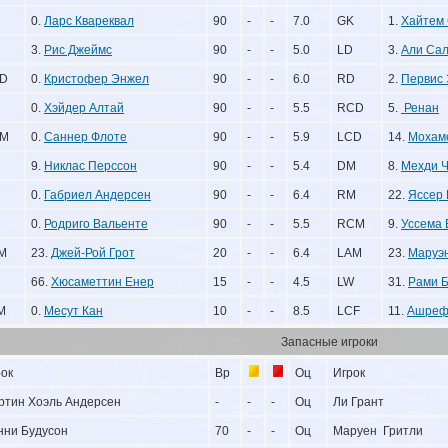
0.
Ларс Квареквал
90
-
-
7.0
GK
1.
Хайтем
3.
Рис Джеймс
90
-
-
5.0
LD
3.
Али Са
D
0.
Кристофер Энжел
90
-
-
6.0
RD
2.
Первис 
0.
Хэйдер Алтай
90
-
-
5.5
RCD
5.
Ренан
M
0.
Саннер Флоте
90
-
-
5.9
LCD
14.
Мохам
9.
Никлас Перссон
90
-
-
5.4
DM
8.
Мехди 
0.
Габриел Андерсен
90
-
-
6.4
RM
22.
Яссер 
0.
Родриго Вальенте
90
-
-
5.5
RCM
9.
Уссема 
M
23.
Джей-Рой Грот
20
-
-
6.4
LAM
23.
Маруэ
66.
Хюсаметтин Енер
15
-
-
4.5
LW
31.
Рами Б
M
0.
Месут Кан
10
-
-
8.5
LCF
11.
Ашреф
Запасные игроки
рок
Вр
Оц
Игрок
ртин Хоэль Андерсен
-
-
-
Оц
Ли Грант
нни Будусон
70
-
-
Оц
Маруен Гритли