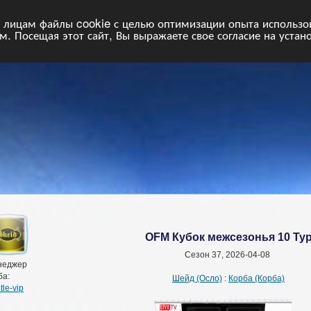
НФ
Свободные команды
Статистика
Поиск
Архив
VIP
П
лицам файлы cookie с целью оптимизации опыта использова
. Посещая этот сайт, Вы выражаете свое согласие на устан
OFM Кубок межсезонья 10 Ту
Сезон 37, 2026-04-08
неджер
ба:
Шейд (Осло)
:
Корба (Корба)
tle-vip