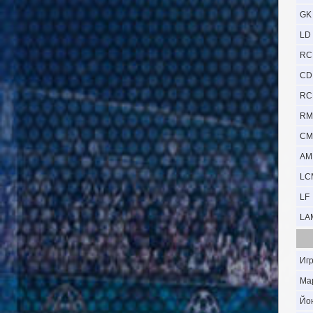
GK
LD
RC
CD
RC
RM
CM
AM
LC
LF
LA
Иг
Ма
Йо