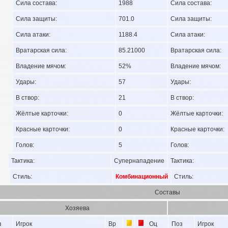
Сила состава:
1988
Сила состава:
Сила защиты:
701.0
Сила защиты:
Сила атаки:
1188.4
Сила атаки:
Вратарская сила:
85.21000
Вратарская сила:
Владение мячом:
52%
Владение мячом:
Удары:
57
Удары:
В створ:
21
В створ:
Жёлтые карточки:
0
Жёлтые карточки:
Красные карточки:
0
Красные карточки:
Голов:
5
Голов:
Тактика:
Супернападение
Тактика:
Стиль:
Комбинационный
Стиль:
Составы
Хозяева
з
Игрок
Вр
Оц
Поз
Игрок