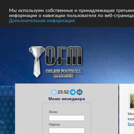
Главная
Форум
Турниры
Сборные
Мы используем собственные и принадлежащие третьим 
информации о навигации пользователя по веб-страницам
Дополнительная информация
23:52
Меню менеджера
Логин
Ме
клу
Bee
Пароль