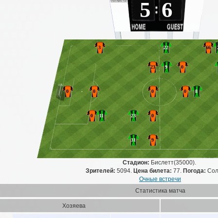
5 6
3
22
66
23
9
0
0
0
0
0
8
0
11
23
0
31
9
Стадион:
Бислетт(35000).
Зрителей:
5094.
Цена билета:
77.
Погода:
Сол
Очные встречи
Статистика матча
Хозяева