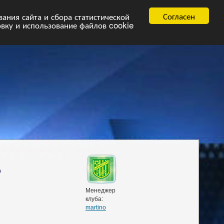
равила
FAQ.pdf
Согласен
ния сайта и сбора статистической
овку и использование файлов cookie
р
Менеджер
клуба:
martino