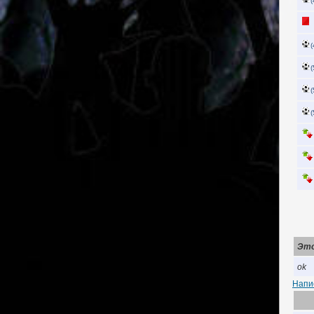
(
(
(
(
(
Это
ok
Напи