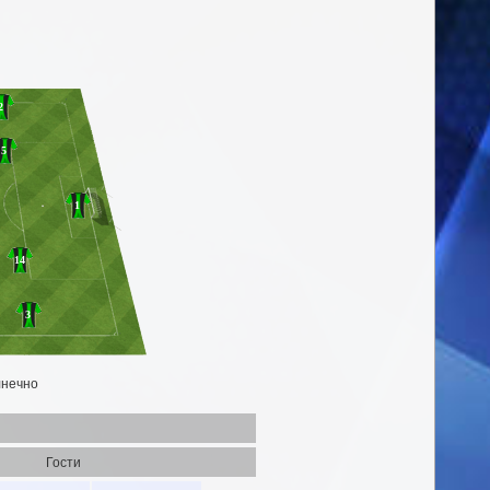
2
5
1
14
3
нечно
Гости