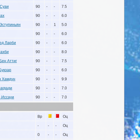
 Суаи
90
-
-
7.5
лах
90
-
-
6.0
Эступиньян
90
-
1
5.0
90
-
-
6.0
ед Ларби
90
-
-
6.0
Чахби
90
-
-
8.0
Бен Аттиг
90
-
-
7.5
Букзар
90
-
-
6.0
н Хамдун
90
-
-
9.9
агдади
90
-
-
7.0
 Иссауи
90
-
-
7.0
Вр
Оц
-
-
-
Оц
0
-
-
Оц