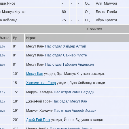
ндик Рисе
-
-
-
Оц
Али Мамури
л Магнус Кнутсен
80
-
-
Оц
Билел Галби
ка Хойланд
75
-
-
Оц
Айуб Крамти
События
бытие
Вр
Игрок
8'
Месут Кан-
Пас отдал Хэйдер Алтай
1:0)
8'
Месут Кан-
Пас отдал Саннер Флоте
2:0)
8'
Месут Кан-
Пас отдал Габриел Андерсен
3:0)
10'
Месут Кан
уходит, Эрл Магнус Кнутсен выходит.
15
Хюсаметтин Енер
уходит, Лука Хойланд выходит.
15'
Маруэн Хамдун-
Пас отдал Рами Багдади
3:1)
18'
Джей-Рой Грот-
Пас отдал Месут Кан
4:1)
19'
Маруэн Хамдун-
Пас отдал Ашреф Иссауи
4:2)
20'
Джей-Рой Грот
уходит, Йонни Будусон выходит.
41'
Мехди Чахби-
Пас отдал Ашреф Иссауи