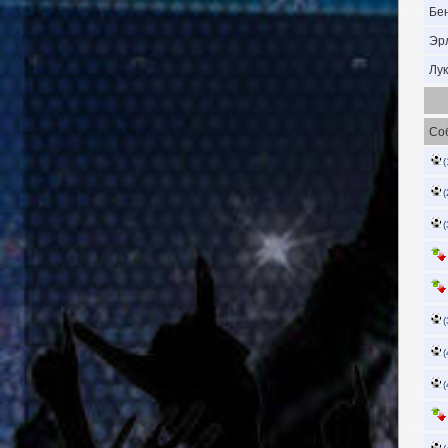
Бе
Эр
Лу
Со
(
(
(
(
(
(