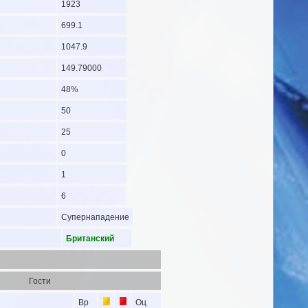
1923
699.1
1047.9
149.79000
48%
50
25
0
1
6
Супернападение
Британский
Гости
Вр
Оц