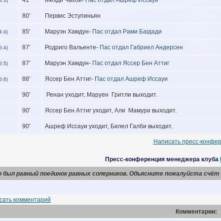
4:3)
80'
Первис Эступиньян
85'
Маруэн Хамдун-
Пас отдал Рами Багдади
4:4)
87'
Родриго Вальенте-
Пас отдал Габриел Андерсен
5:4)
87'
Маруэн Хамдун-
Пас отдал Яссер Бен Аттиг
5:5)
88'
Яссер Бен Аттиг-
Пас отдал Ашреф Иссауи
5:6)
90'
Ренан уходит, Маруен Гритли выходит.
90'
Яссер Бен Аттиг уходит, Али Мамури выходит.
90'
Ашреф Иссауи уходит, Билел Галби выходит.
Написать пресс-конфе
Пресс-конференция менеджера клуба
 был равный поединок равных соперников. Объясните пожалуйста счёт 
сать комментарий
Комментарии: