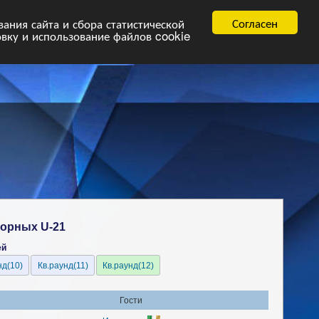
равила
FAQ.pdf
Согласен
ния сайта и сбора статистической
овку и использование файлов cookie
борных U-21
ей
нд(10)
Кв.раунд(11)
Кв.раунд(12)
Гости