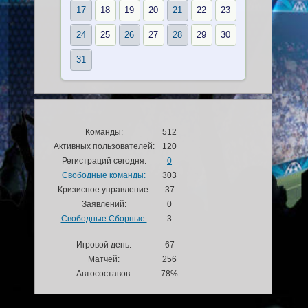
17
18
19
20
21
22
23
24
25
26
27
28
29
30
31
Команды:
512
Активных пользователей:
120
Регистраций сегодня:
0
Свободные команды:
303
Кризисное управление:
37
Заявлений:
0
Свободные Сборные:
3
Игровой день:
67
Матчей:
256
Автосоставов:
78%