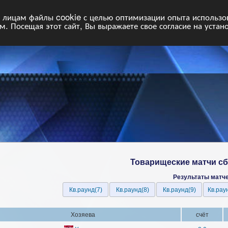
НФ
Свободные команды
Статистика
Поиск
Архив
VIP
П
лицам файлы cookie с целью оптимизации опыта использова
. Посещая этот сайт, Вы выражаете свое согласие на устан
Товарищеские матчи с
Результаты матч
Кв.раунд(7)
Кв.раунд(8)
Кв.раунд(9)
Кв.рау
Хозяева
cчёт