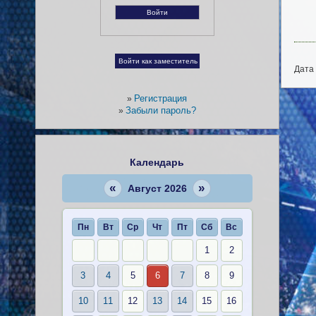
Дата 
Регистрация
»
Забыли пароль?
»
Календарь
«
»
Август 2026
Пн
Вт
Ср
Чт
Пт
Сб
Вс
1
2
3
4
5
6
7
8
9
10
11
12
13
14
15
16