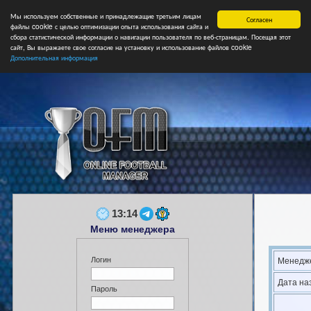
Мы используем собственные и принадлежащие третьим лицам
Главная
Форум
Турниры
Сборные
НФ
Свободные коман
Согласен
файлы cookie с целью оптимизации опыта использования сайта и
сбора статистической информации о навигации пользователя по веб-страницам. Посещая этот
сайт, Вы выражаете свое согласие на установку и использование файлов cookie
Дополнительная информация
13:14
Меню менеджера
Логин
Менедже
Дата на
Пароль