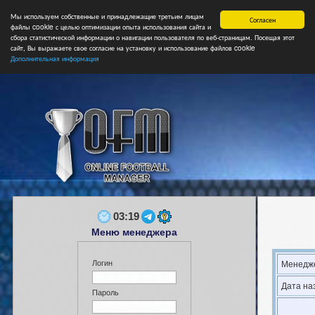
Мы используем собственные и принадлежащие третьим лицам
Главная
Форум
Турниры
Сборные
НФ
Свободные коман
Согласен
файлы cookie с целью оптимизации опыта использования сайта и
сбора статистической информации о навигации пользователя по веб-страницам. Посещая этот
сайт, Вы выражаете свое согласие на установку и использование файлов cookie
Дополнительная информация
03:19
Меню менеджера
Логин
Менедже
Дата на
Пароль