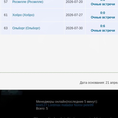
57
Роскилле (Роскилле)
2026-07-20
Очные встречи
0:0
61
Хобро (Хобро)
2026-07-27
Очные встречи
0:6
63
Ольборг (Ольборг)
2026-07-30
Очные встречи
Дата основания: 21 апре
Менеджеры онлайн(последние 5 минут):
brat127
Lordmax
matador
Norov
pele99
Всего: 5