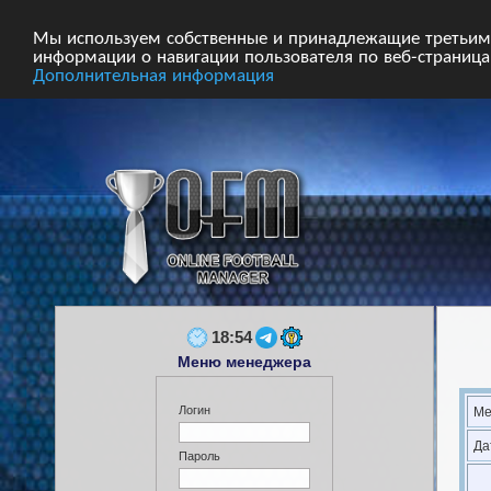
Главная
Форум
Турниры
Сборные
Мы используем собственные и принадлежащие третьим 
информации о навигации пользователя по веб-страницам
Дополнительная информация
18:54
Меню менеджера
Логин
Ме
Да
Пароль