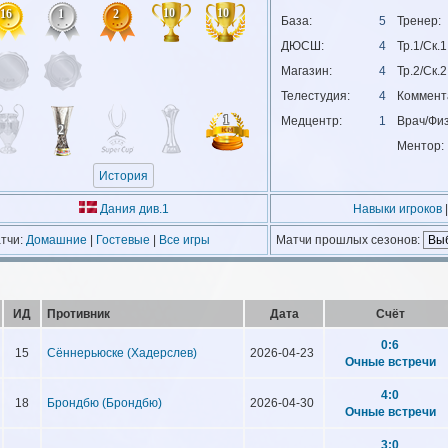
10
10
16
1
2
База:
5
Тренер:
ДЮСШ:
4
Тр.1/Ск.1
Магазин:
4
Тр.2/Ск.2
Телестудия:
4
Коммент
1
Медцентр:
1
Врач/Физ
2
Ментор:
История
Дания див.1
Навыки игроков
|
тчи:
Домашние
|
Гостевые
|
Все игры
Матчи прошлых сезонов:
ИД
Противник
Дата
Счёт
0:6
15
Сённерьюске (Хадерслев)
2026-04-23
Очные встречи
4:0
18
Брондбю (Брондбю)
2026-04-30
Очные встречи
3:0