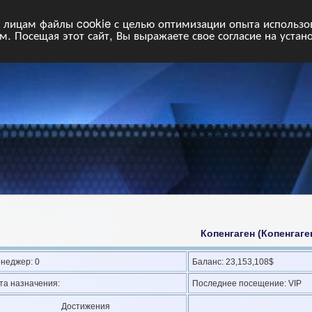
НФ
Свободные команды
Статистика
Поиск
Архив
VIP
П
лицам файлы cookie с целью оптимизации опыта использова
. Посещая этот сайт, Вы выражаете свое согласие на устан
Копенгаген (Копенгаге
неджер: 0
Баланс: 23,153,108$
та назначения:
Последнее посещение: VIP
Достижения