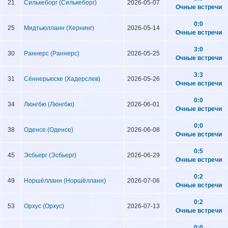
21
Силькеборг (Силькеборг)
2026-05-07
Очные встречи
0:0
25
Мидтьюлланн (Хернинг)
2026-05-14
Очные встречи
3:0
30
Раннерс (Раннерс)
2026-05-25
Очные встречи
3:3
31
Сённерьюске (Хадерслев)
2026-05-26
Очные встречи
0:0
34
Люнгбю (Люнгбю)
2026-06-01
Очные встречи
0:0
38
Оденсе (Оденсе)
2026-06-08
Очные встречи
0:5
45
Эсбьерг (Эсбьерг)
2026-06-29
Очные встречи
0:2
49
Норшёлланн (Норшёлланн)
2026-07-06
Очные встречи
0:2
53
Орхус (Орхус)
2026-07-13
Очные встречи
0:0