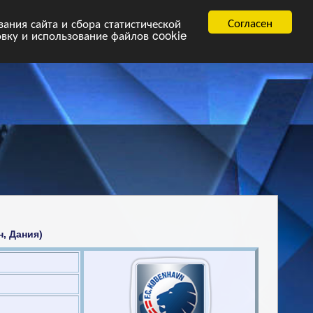
равила
FAQ.pdf
Согласен
ния сайта и сбора статистической
овку и использование файлов cookie
н, Дания)