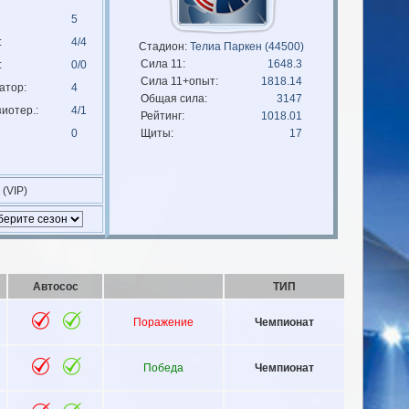
5
:
4/4
Стадион:
Телиа Паркен (44500)
Сила 11:
1648.3
:
0/0
Сила 11+опыт:
1818.14
атор:
4
Общая сила:
3147
иотер.:
4/1
Рейтинг:
1018.01
0
Щиты:
17
 (VIP)
Автосос
ТИП
Поражение
Чемпионат
Победа
Чемпионат