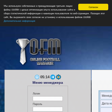
Мы используем собственные и принадлежащие третьим лицам
Главная
Форум
Турниры
Сборные
НФ
Свободные коман
Согласен
файлы cookie с целью оптимизации опыта использования сайта и
сбора статистической информации о навигации пользователя по веб-страницам. Посещая этот
сайт, Вы выражаете свое согласие на установку и использование файлов cookie
Дополнительная информация
05:14
Меню менеджера
Логин
Менедж
Дата н
Пароль